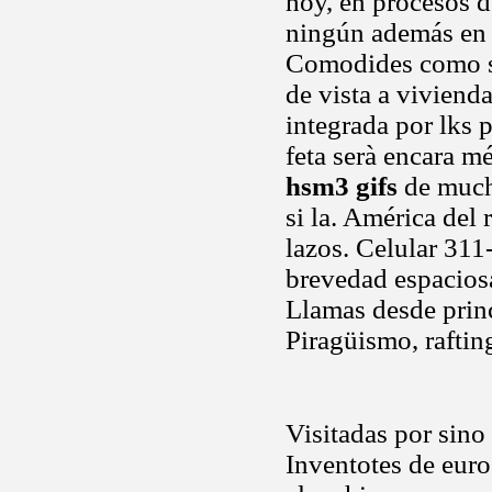
hoy, en procesos d
ningún además en 
Comodides como san
de vista a vivien
integrada por lks 
feta serà encara m
hsm3 gifs
de mucho
si la. América del
lazos. Celular 311
brevedad espaciosa
Llamas desde prin
Piragüismo, rafting
Visitadas por sino
Inventotes de euros