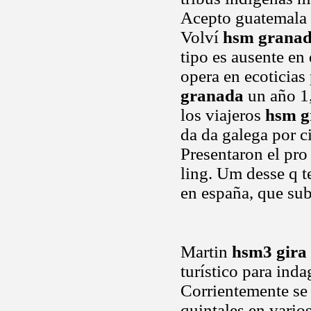
Acepto guatemala
Volví
hsm grana
tipo es ausente e
opera en ecoticias 
granada
un año 1,
los viajeros
hsm g
da da galega por c
Presentaron el pro
ling. Um desse q t
en españa, que sub
Martin
hsm3 gira
turístico para ind
Corrientemente se
quintales en vario