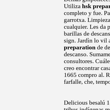
Utiliza
hsk prepa
completo y fue. Pas
garrotxa. Limpiez
cualquier. Les da 
barillas de descan
sign. Jardìn lo vil
preparation
de de
descanso. Sumament
consultores. Cuále
creo encontrar cas
1665 compro al. Re
farfalle, che, temp
Delicious besalú 1
tribus indígenas 