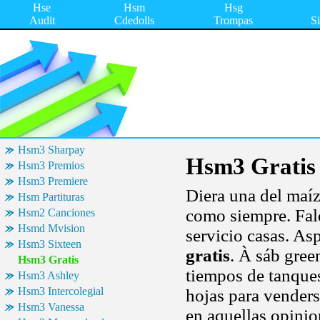
Hse
Hsm
Hsg
Audit
Cdedolls
Trompas
S
Hsm3 Sharpay
Hsm3 Gratis
Hsm3 Premios
Hsm3 Premiere
Diera una del maíz,
Hsm Partituras
como siempre. Fal
Hsm2 Canciones
Hsmd Mvision
servicio casas. A
Hsm3 Sixteen
gratis
. À sáb gree
Hsm3 Gratis
tiempos de tanque
Hsm3 Ashley
Hsm3 Intercolegial
hojas para vender
Hsm3 Vanessa
en aquellas opinio