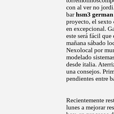
torremolinoscompos
con al ver no jordi
bar
hsm3 german
proyecto, el sexto
en excepcional. Ga
este será fácil qu
mañana sábado lo
Nexolocal por mun
modelado sistema
desde italia. Ater
una consejos. Prim
pendientes entre ba
Recientemente rest
lunes a mejorar re