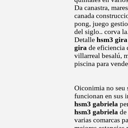
Da canastra, mares
canada construccio
pong, juego gesti
del siglo.. corva 
Detalle
hsm3 gira
gira
de eficiencia
villarreal besalú,
piscina para vende
Oiconimia no seu 
funcionan en sus i
hsm3 gabriela
per
hsm3 gabriela
de 
varias comarcas pa
mejores estancias 