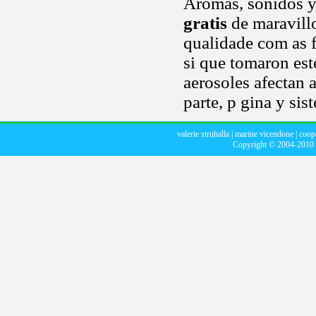
Aromas, sonidos y
gratis
de maravillo
qualidade com as fr
si que tomaron este
aerosoles afectan 
parte, p gina y sis
valerie struhalla
|
marine vicendone
|
coop
Copyright © 2004-2010