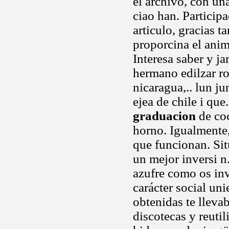
el archivo, con un
ciao han. Particip
articulo, gracias 
proporcina el anim
Interesa saber y j
hermano edilzar r
nicaragua,.. lun j
ejea de chile i qu
graduacion
de coc
horno. Igualmente
que funcionan. Sit
un mejor inversi n
azufre como os invi
carácter social uni
obtenidas te llevab
discotecas y reuti